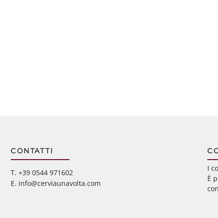
CONTATTI
C
I c
‭T. +39 0544 971602
È p
E. info@cerviaunavolta.com
con