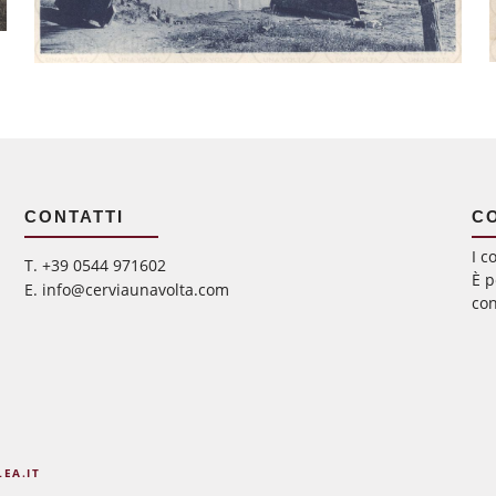
CONTATTI
C
I c
‭T. +39 0544 971602
È p
E. info@cerviaunavolta.com
con
LEA.IT