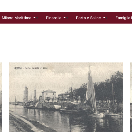
Milano Marittima
Pinarella
Porto e Saline
Famiglia 
IL FARO