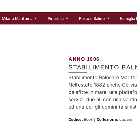
Milano Marittima
Pinarella
Porto e Saline
Famiglia 
ANNO 1906
STABILIMENTO BAL
Stabilimento Balneare Maritti
Nell’estate 1882 anche Cervia
palafitte in mare: una piattaf
servizi, due ali con una venti
ed una per gli uomini (a sinist
Codice:
B003
|
Collezione:
Luciani