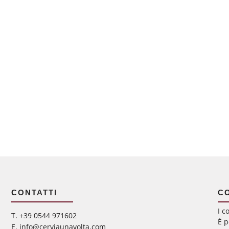
CONTATTI
C
I c
‭T. +39 0544 971602
È p
E. info@cerviaunavolta.com