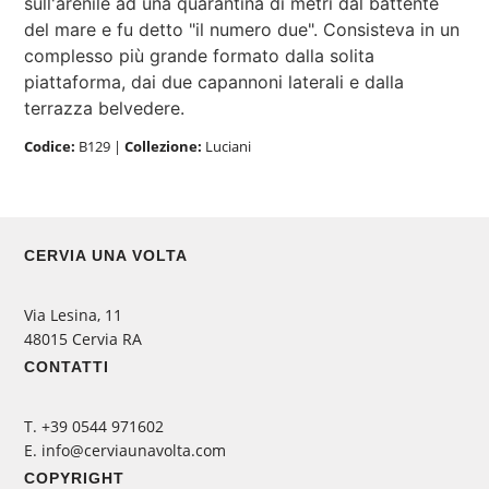
sull'arenile ad una quarantina di metri dal battente
del mare e fu detto "il numero due". Consisteva in un
complesso più grande formato dalla solita
piattaforma, dai due capannoni laterali e dalla
terrazza belvedere.
Codice:
B129
|
Collezione:
Luciani
CERVIA UNA VOLTA
Via Lesina, 11
48015 Cervia RA
CONTATTI
‭T. +39 0544 971602
E. info@cerviaunavolta.com
COPYRIGHT