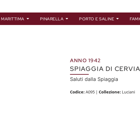
 MARITTIMA
PINARELLA
PORTO E SALINE
FAMI
ANNO 1942
SPIAGGIA DI CERVI
Saluti dalla Spiaggia
Codice:
A095
|
Collezione:
Luciani