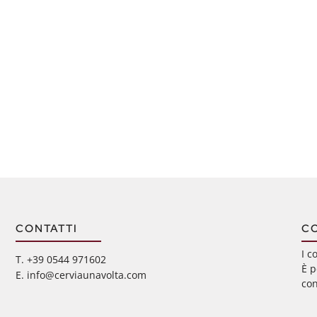
CONTATTI
C
I c
‭T. +39 0544 971602
È p
E. info@cerviaunavolta.com
con