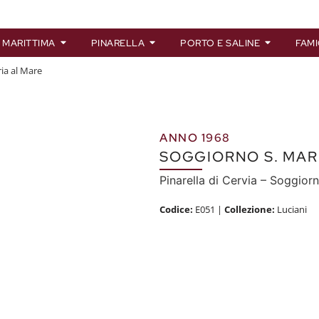
 MARITTIMA
PINARELLA
PORTO E SALINE
FAMI
ia al Mare
ANNO 1968
SOGGIORNO S. MAR
Pinarella di Cervia – Soggior
Codice:
E051
|
Collezione:
Luciani