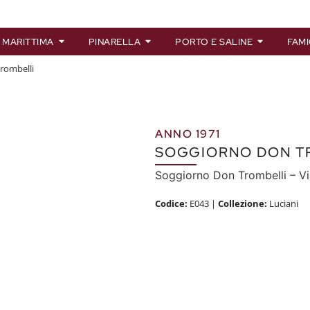
 MARITTIMA
PINARELLA
PORTO E SALINE
FAMI
rombelli
ANNO 1971
SOGGIORNO DON T
Soggiorno Don Trombelli – Via
Codice:
E043
|
Collezione:
Luciani