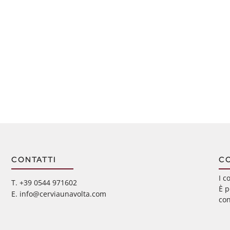
CONTATTI
C
I c
‭T. +39 0544 971602
È p
E. info@cerviaunavolta.com
con