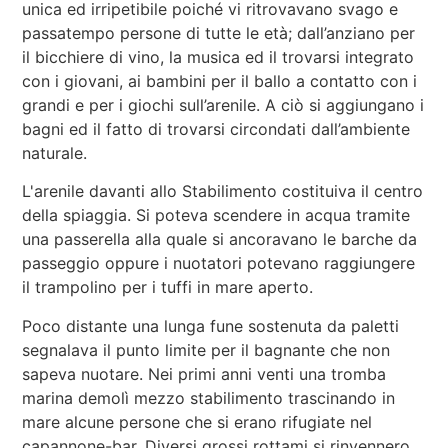
unica ed irripetibile poiché vi ritrovavano svago e
passatempo persone di tutte le età; dall’anziano per
il bicchiere di vino, la musica ed il trovarsi integrato
con i giovani, ai bambini per il ballo a contatto con i
grandi e per i giochi sull’arenile. A ciò si aggiungano i
bagni ed il fatto di trovarsi circondati dall’ambiente
naturale.
L'arenile davanti allo Stabilimento costituiva il centro
della spiaggia. Si poteva scendere in acqua tramite
una passerella alla quale si ancoravano le barche da
passeggio oppure i nuotatori potevano raggiungere
il trampolino per i tuffi in mare aperto.
Poco distante una lunga fune sostenuta da paletti
segnalava il punto limite per il bagnante che non
sapeva nuotare. Nei primi anni venti una tromba
marina demolì mezzo stabilimento trascinando in
mare alcune persone che si erano rifugiate nel
capannone-bar. Diversi grossi rottami si rinvennero