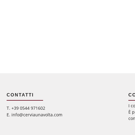
CONTATTI
C
I c
‭T. +39 0544 971602
È p
E. info@cerviaunavolta.com
con