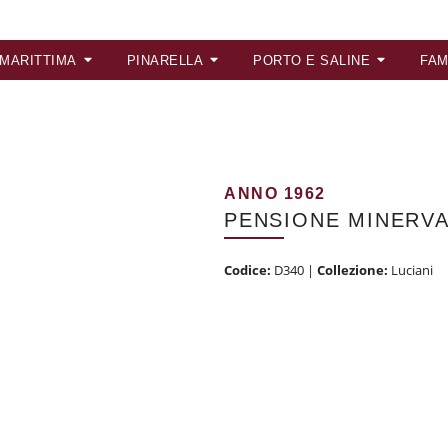
 MARITTIMA
PINARELLA
PORTO E SALINE
FAM
ANNO 1962
PENSIONE MINERV
Codice:
D340
|
Collezione:
Luciani