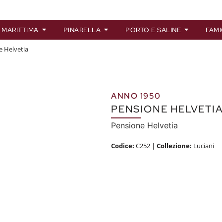
 MARITTIMA
PINARELLA
PORTO E SALINE
FAMI
e Helvetia
ANNO 1950
PENSIONE HELVETI
Pensione Helvetia
Codice:
C252
|
Collezione:
Luciani