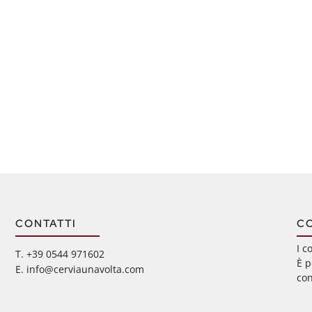
CONTATTI
C
I c
‭T. +39 0544 971602
È p
E. info@cerviaunavolta.com
con