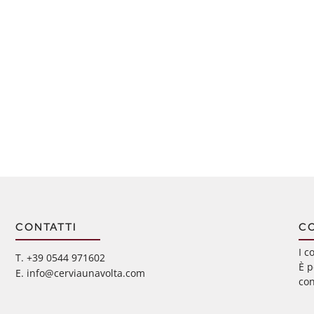
CONTATTI
C
I c
‭T. +39 0544 971602
È p
E. info@cerviaunavolta.com
con