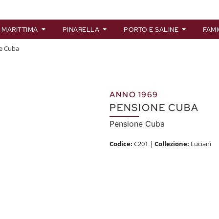
 MARITTIMA
PINARELLA
PORTO E SALINE
FAMI
e Cuba
ANNO 1969
PENSIONE CUBA
Pensione Cuba
Codice:
C201
|
Collezione:
Luciani