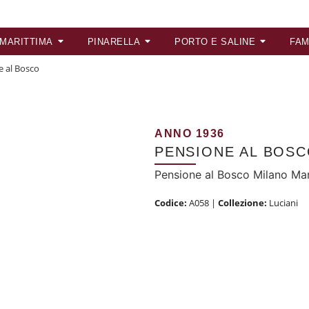
 MARITTIMA
PINARELLA
PORTO E SALINE
FAM
e al Bosco
ANNO 1936
PENSIONE AL BOS
Pensione al Bosco Milano Mar
Codice:
A058
|
Collezione:
Luciani