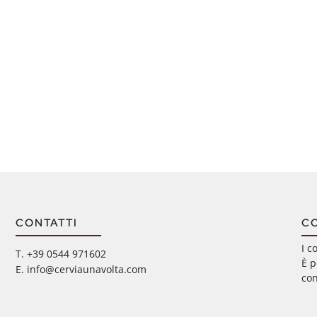
CONTATTI
C
I c
‭T. +39 0544 971602
È p
E. info@cerviaunavolta.com
con