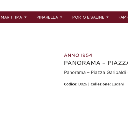
 MARITTIMA
PINARELLA
PORTO E SALINE
FAMI
ANNO 1954
PANORAMA – PIAZZ
Panorama – Piazza Garibaldi 
Codice:
D026
|
Collezione:
Luciani