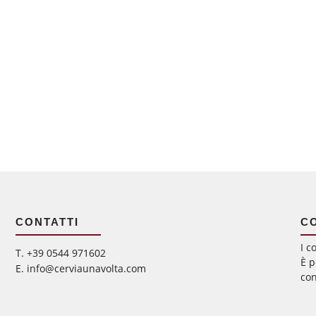
CONTATTI
C
I c
‭T. +39 0544 971602
È p
E. info@cerviaunavolta.com
con