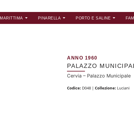
 MARITTIMA
PINARELLA
PORTO E SALINE
FAM
ANNO 1960
PALAZZO MUNICIPA
Cervia – Palazzo Municipale
Codice:
D048
|
Collezione:
Luciani