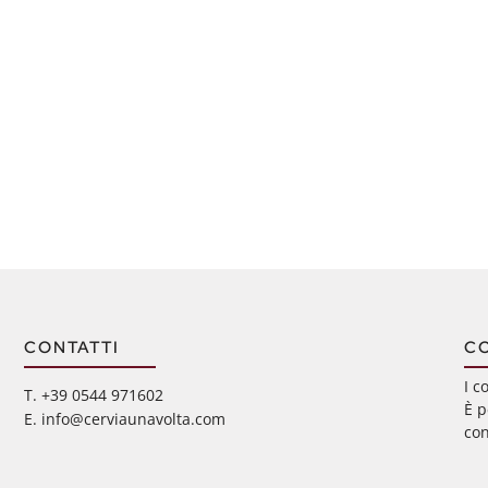
CONTATTI
C
I c
‭T. +39 0544 971602
È p
E. info@cerviaunavolta.com
con