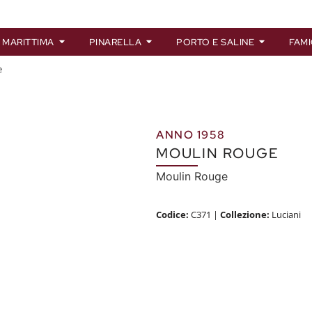
 MARITTIMA
PINARELLA
PORTO E SALINE
FAMI
e
ANNO 1958
MOULIN ROUGE
Moulin Rouge
Codice:
C371
|
Collezione:
Luciani