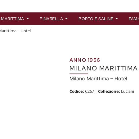
 MARITTIMA
PINARELLA
PORTO E SALINE
FAMI
Marittima – Hotel
ANNO 1956
MILANO MARITTIMA
Milano Marittima – Hotel
Codice:
C267
|
Collezione:
Luciani