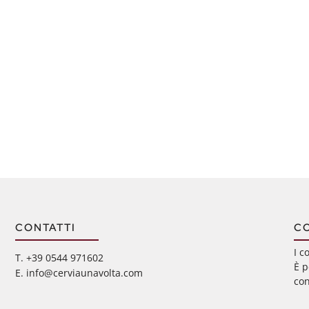
CONTATTI
C
I c
‭T. +39 0544 971602
È p
E. info@cerviaunavolta.com
con