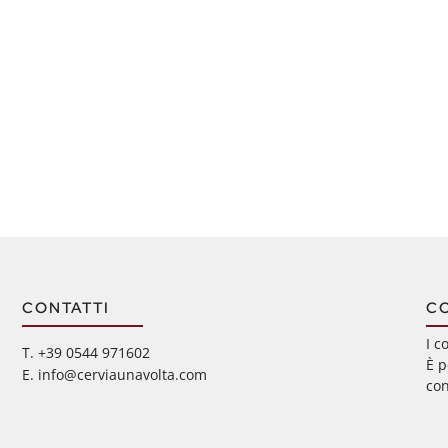
CONTATTI
C
I c
‭T. +39 0544 971602
È p
E. info@cerviaunavolta.com
con