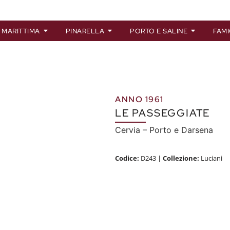
 MARITTIMA
PINARELLA
PORTO E SALINE
FAMI
ANNO 1961
LE PASSEGGIATE
Cervia – Porto e Darsena
Codice:
D243
|
Collezione:
Luciani