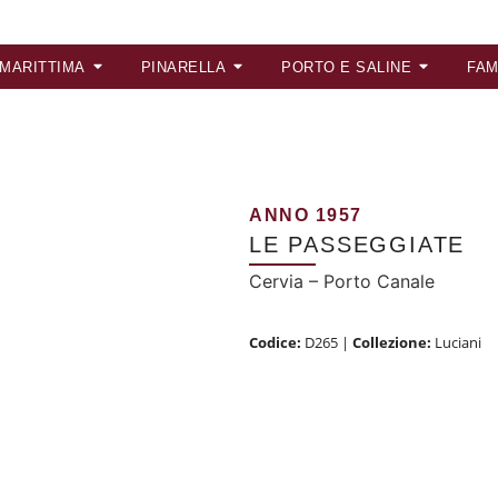
 MARITTIMA
PINARELLA
PORTO E SALINE
FAM
ANNO 1957
LE PASSEGGIATE
Cervia – Porto Canale
Codice:
D265
|
Collezione:
Luciani