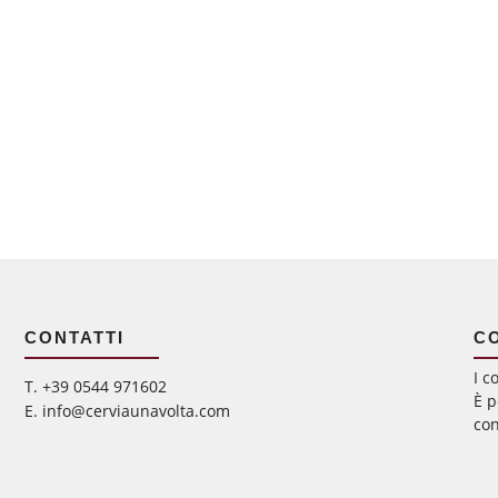
CONTATTI
C
I c
‭T. +39 0544 971602
È p
E. info@cerviaunavolta.com
con