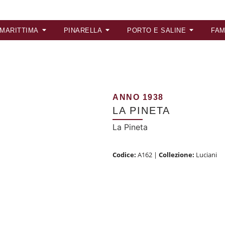
 MARITTIMA
PINARELLA
PORTO E SALINE
FAM
ANNO 1938
LA PINETA
La Pineta
Codice:
A162
|
Collezione:
Luciani