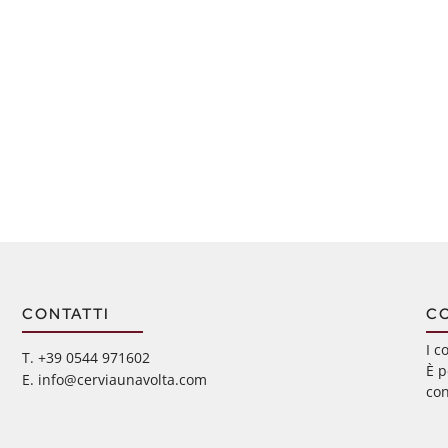
CONTATTI
C
I c
‭T. +39 0544 971602
È p
E. info@cerviaunavolta.com
con