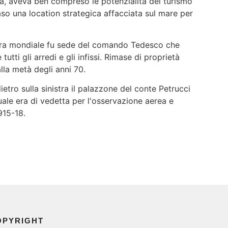
a, aveva ben compreso le potenzialità del turismo
so una location strategica affacciata sul mare per
rra mondiale fu sede del comando Tedesco che
tutti gli arredi e gli infissi. Rimase di proprietà
alla metà degli anni 70.
ietro sulla sinistra il palazzone del conte Petrucci
 quale era di vedetta per l'osservazione aerea e
915-18.
OPYRIGHT