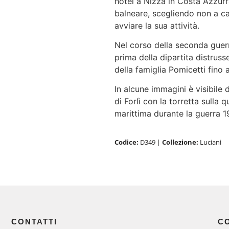
hotel a Nizza in Costa Azzurr
balneare, scegliendo non a ca
avviare la sua attività.
Nel corso della seconda gue
prima della dipartita distrusse 
della famiglia Pomicetti fino 
In alcune immagini è visibile d
di Forlì con la torretta sulla
marittima durante la guerra 1
Codice:
D349
|
Collezione:
Luciani
CONTATTI
C