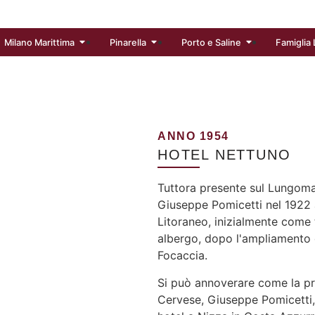
Milano Marittima
Pinarella
Porto e Saline
Famiglia 
ANNO 1954
HOTEL NETTUNO
Tuttora presente sul Lungoma
Giuseppe Pomicetti nel 1922 ac
Litoraneo, inizialmente come
albergo, dopo l'ampliamento d
Focaccia.
Si può annoverare come la prim
Cervese, Giuseppe Pomicetti, 