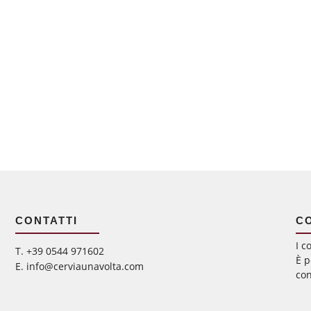
CONTATTI
C
I c
‭T. +39 0544 971602
È p
E. info@cerviaunavolta.com
con