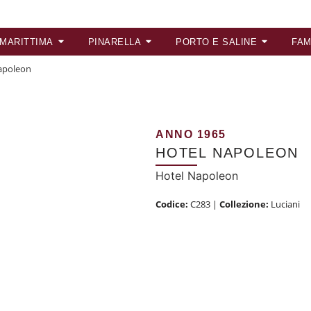
 MARITTIMA
PINARELLA
PORTO E SALINE
FAM
apoleon
ANNO 1965
HOTEL NAPOLEON
Hotel Napoleon
Codice:
C283
|
Collezione:
Luciani