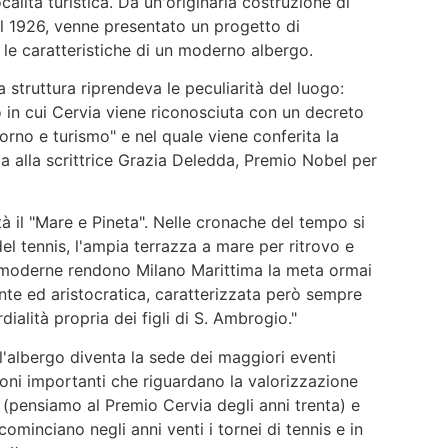
calità turistica. Da un'originaria costruzione di
nel 1926, venne presentato un progetto di
 le caratteristiche di un moderno albergo.
struttura riprendeva le peculiarità del luogo:
o in cui Cervia viene riconosciuta con un decreto
iorno e turismo" e nel quale viene conferita la
ia alla scrittrice Grazia Deledda, Premio Nobel per
ità il "Mare e Pineta". Nelle cronache del tempo si
o del tennis, l'ampia terrazza a mare per ritrovo e
ù moderne rendono Milano Marittima la meta ormai
ante ed aristocratica, caratterizzata però sempre
dialità propria dei figli di S. Ambrogio."
, l'albergo diventa la sede dei maggiori eventi
izioni importanti che riguardano la valorizzazione
 (pensiamo al Premio Cervia degli anni trenta) e
ominciano negli anni venti i tornei di tennis e in