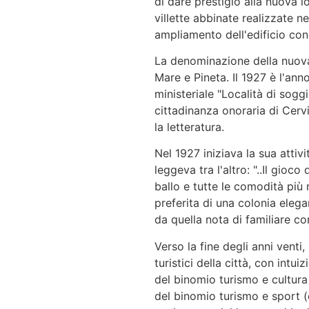
di dare prestigio alla nuova lo
villette abbinate realizzate 
ampliamento dell'edificio con
La denominazione della nuova 
Mare e Pineta. Il 1927 è l'ann
ministeriale "Località di sogg
cittadinanza onoraria di Cerv
la letteratura.
Nel 1927 iniziava la sua attiv
leggeva tra l'altro: "..Il gioc
ballo e tutte le comodità pi
preferita di una colonia eleg
da quella nota di familiare cor
Verso la fine degli anni venti
turistici della città, con intu
del binomio turismo e cultura
del binomio turismo e sport (c