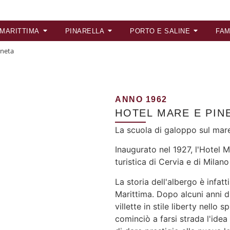
 MARITTIMA
PINARELLA
PORTO E SALINE
FAM
ineta
ANNO 1962
HOTEL MARE E PIN
La scuola di galoppo sul mar
Inaugurato nel 1927, l'Hotel 
turistica di Cervia e di Milano
La storia dell'albergo è infat
Marittima. Dopo alcuni anni d
villette in stile liberty nello
cominciò a farsi strada l'idea