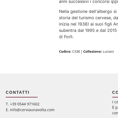
anni successivi i concorsi ippi
Nella gestione dell'albergo s
storia del turismo cervese, da
inizia nel 1938) ai suoi figli
subentra dal 1995 e dal 2015 l
di Forlì.
Codice:
C338
|
Collezione:
Luciani
CONTATTI
C
I c
‭T. +39 0544 971602
È p
E. info@cerviaunavolta.com
con