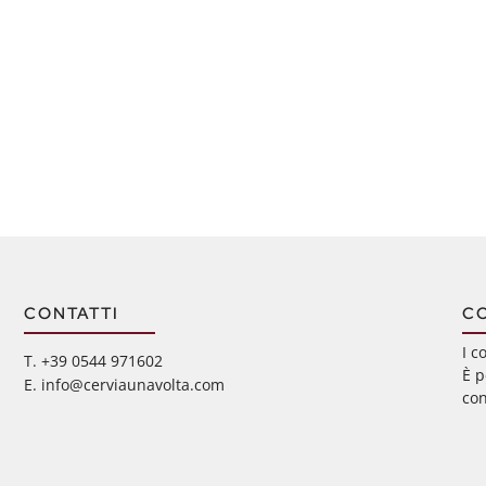
CONTATTI
C
I c
‭T. +39 0544 971602
È p
E. info@cerviaunavolta.com
con