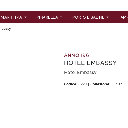
 MARITTIMA
PINARELLA
PORTO E SALINE
FAMI
mbassy
ANNO 1961
HOTEL EMBASSY
Hotel Embassy
Codice:
C228
|
Collezione:
Luciani