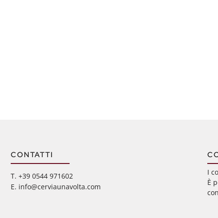
CONTATTI
C
I c
‭T. +39 0544 971602
È p
E. info@cerviaunavolta.com
con