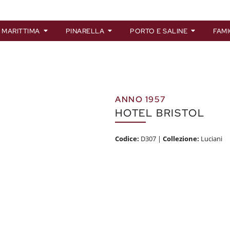
 MARITTIMA
PINARELLA
PORTO E SALINE
FAMI
ANNO 1957
HOTEL BRISTOL
Codice:
D307
|
Collezione:
Luciani