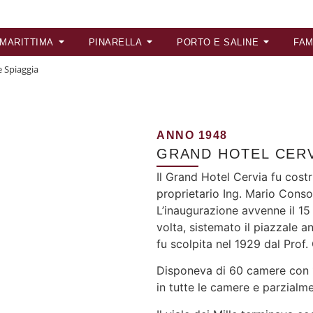
 MARITTIMA
PINARELLA
PORTO E SALINE
FAM
e Spiaggia
ANNO 1948
GRAND HOTEL CERV
Il Grand Hotel Cervia fu cost
proprietario Ing. Mario Consol
L’inaugurazione avvenne il 1
volta, sistemato il piazzale an
fu scolpita nel 1929 dal Prof.
Disponeva di 60 camere con 1
in tutte le camere e parzialm