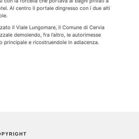
sì con la forcella che portava ai bagni privati a
tel. Al centro il portale dingresso con i due alti
ole.
zato il Viale Lungomare, il Comune di Cervia
zzale demolendo, fra l’altro, le autorimesse
to principale e ricostruendole in adiacenza.
OPYRIGHT