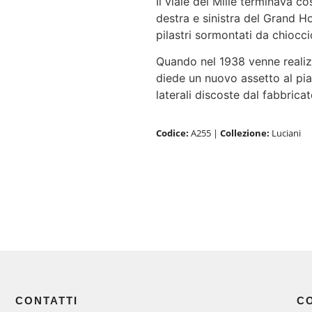
Il viale dei Mille terminava co
destra e sinistra del Grand Ho
pilastri sormontati da chiocci
Quando nel 1938 venne realiz
diede un nuovo assetto al pia
laterali discoste dal fabbrica
Codice:
A255
|
Collezione:
Luciani
CONTATTI
C