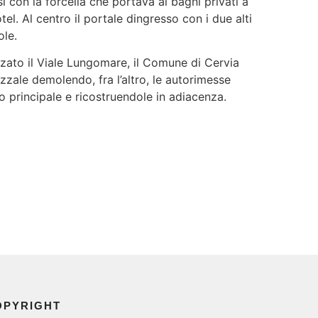
sì con la forcella che portava ai bagni privati a
tel. Al centro il portale dingresso con i due alti
ole.
zato il Viale Lungomare, il Comune di Cervia
zzale demolendo, fra l’altro, le autorimesse
to principale e ricostruendole in adiacenza.
OPYRIGHT