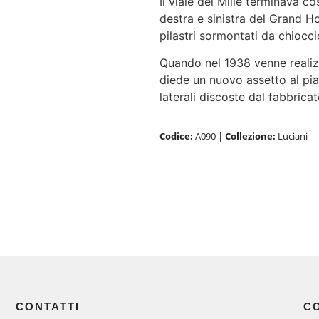
Il viale dei Mille terminava co
destra e sinistra del Grand Ho
pilastri sormontati da chiocci
Quando nel 1938 venne realiz
diede un nuovo assetto al pia
laterali discoste dal fabbrica
Codice:
A090
|
Collezione:
Luciani
CONTATTI
C