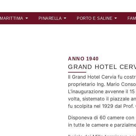
 MARITTIMA
PINARELLA
PORTO E SALINE
FAM
ANNO 1940
GRAND HOTEL CER
Il Grand Hotel Cervia fu cost
proprietario Ing. Mario Consol
L’inaugurazione avvenne il 1
volta, sistemato il piazzale an
fu scolpita nel 1929 dal Prof.
Disponeva di 60 camere con 1
in tutte le camere e parzialm