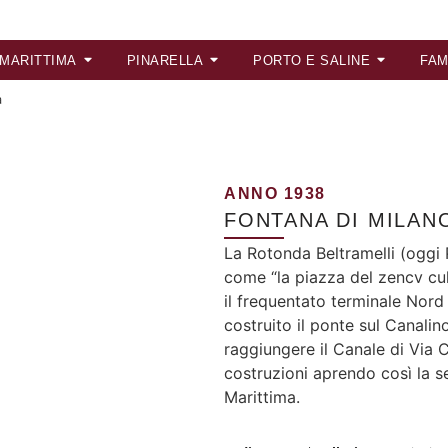
 MARITTIMA
PINARELLA
PORTO E SALINE
FAM
a
ANNO 1938
FONTANA DI MILAN
La Rotonda Beltramelli (oggi
come “la piazza del zencv cul
il frequentato terminale Nord 
costruito il ponte sul Canalin
raggiungere il Canale di Via C
costruzioni aprendo così la s
Marittima.