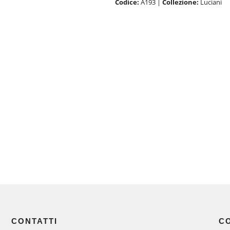
Codice:
A193
|
Collezione:
Luciani
CONTATTI
C