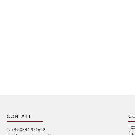
CONTATTI
C
I c
‭T. +39 0544 971602
È p