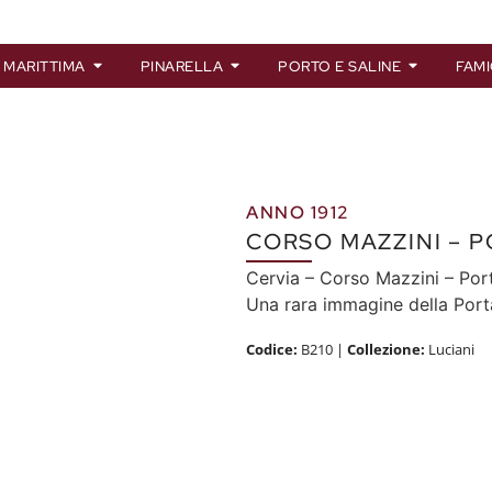
 MARITTIMA
PINARELLA
PORTO E SALINE
FAMI
ANNO 1912
CORSO MAZZINI – 
Cervia – Corso Mazzini – Po
Una rara immagine della Porta
Codice:
B210
|
Collezione:
Luciani