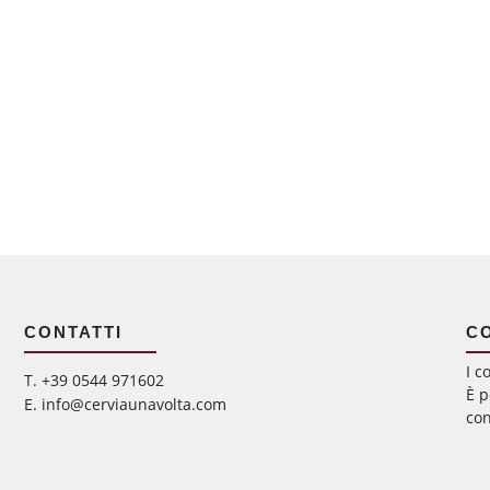
CONTATTI
C
I c
‭T. +39 0544 971602
È p
E. info@cerviaunavolta.com
con