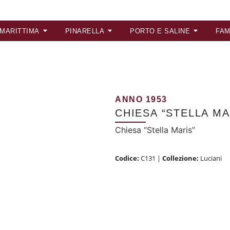
 MARITTIMA
PINARELLA
PORTO E SALINE
FAM
ANNO 1953
CHIESA “STELLA MA
Chiesa “Stella Maris”
Codice:
C131
|
Collezione:
Luciani