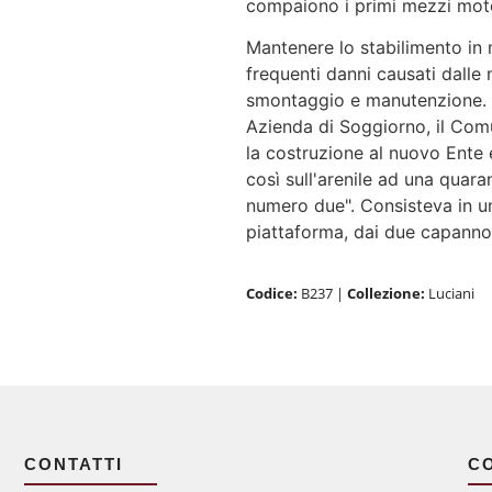
compaiono i primi mezzi motor
Mantenere lo stabilimento in 
frequenti danni causati dalle 
smontaggio e manutenzione. Ne
Azienda di Soggiorno, il Comu
la costruzione al nuovo Ente 
così sull'arenile ad una quara
numero due". Consisteva in u
piattaforma, dai due capannoni
Codice:
B237
|
Collezione:
Luciani
CONTATTI
C