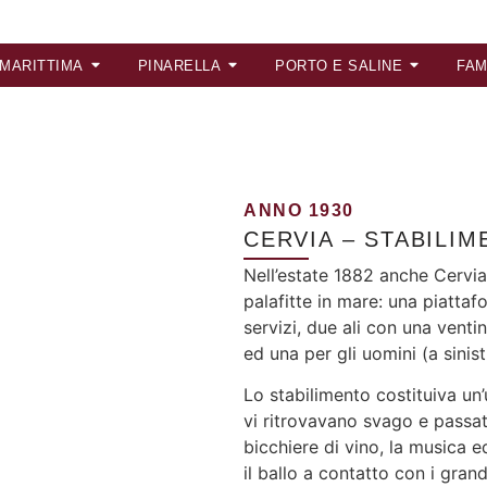
 MARITTIMA
PINARELLA
PORTO E SALINE
FAM
ANNO 1930
CERVIA – STABILI
Nell’estate 1882 anche Cervia
palafitte in mare: una piattaf
servizi, due ali con una venti
ed una per gli uomini (a sinist
Lo stabilimento costituiva un’
vi ritrovavano svago e passate
bicchiere di vino, la musica ed
il ballo a contatto con i grand