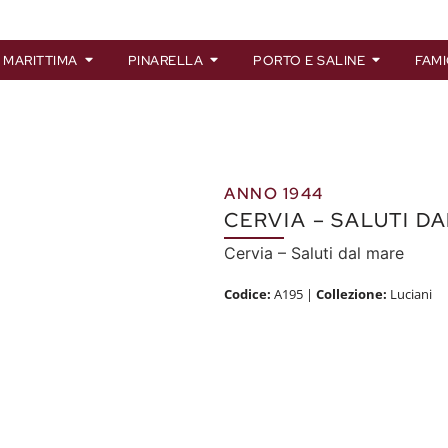
 MARITTIMA
PINARELLA
PORTO E SALINE
FAMI
ANNO 1944
CERVIA – SALUTI D
Cervia – Saluti dal mare
Codice:
A195
|
Collezione:
Luciani