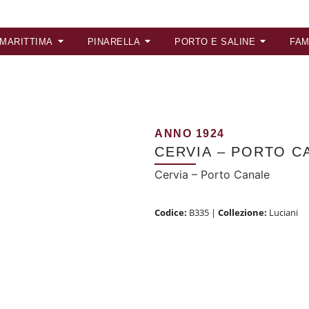
 MARITTIMA
PINARELLA
PORTO E SALINE
FAM
ANNO 1924
CERVIA – PORTO C
Cervia – Porto Canale
Codice:
B335
|
Collezione:
Luciani