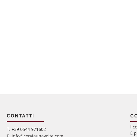
CONTATTI
C
I c
‭T. +39 0544 971602
È p
E. info@cerviaunavolta.com