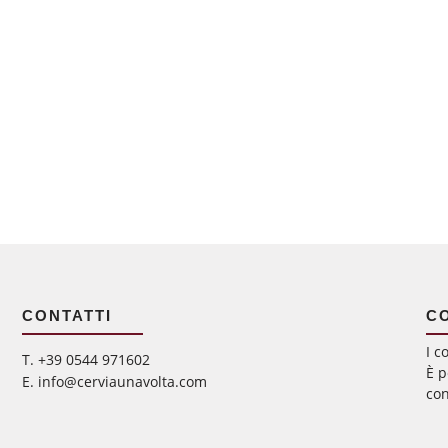
CONTATTI
C
I c
‭T. +39 0544 971602
È p
E. info@cerviaunavolta.com
con