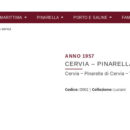
 MARITTIMA
PINARELLA
PORTO E SALINE
FAM
a aerea
ANNO 1957
CERVIA – PINARELL
Cervia – Pinarella di Cervia 
Codice:
D002
|
Collezione:
Luciani