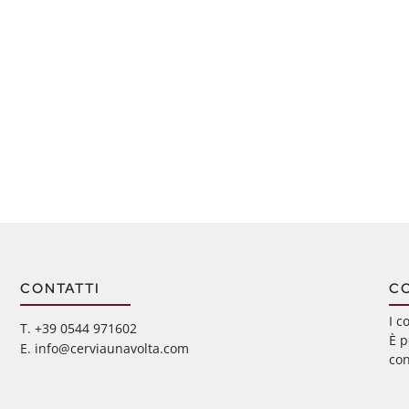
CONTATTI
C
I c
‭T. +39 0544 971602
È p
E. info@cerviaunavolta.com
con