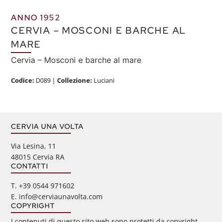
ANNO 1952
CERVIA – MOSCONI E BARCHE AL
MARE
Cervia – Mosconi e barche al mare
Codice:
D089
|
Collezione:
Luciani
CERVIA UNA VOLTA
Via Lesina, 11
48015 Cervia RA
CONTATTI
‭T. +39 0544 971602
E. info@cerviaunavolta.com
COPYRIGHT
I contenuti di questo sito web sono protetti da copyright.