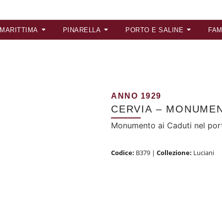
 MARITTIMA
PINARELLA
PORTO E SALINE
FAM
ANNO 1929
CERVIA – MONUMEN
Monumento ai Caduti nel port
Codice:
B379
|
Collezione:
Luciani