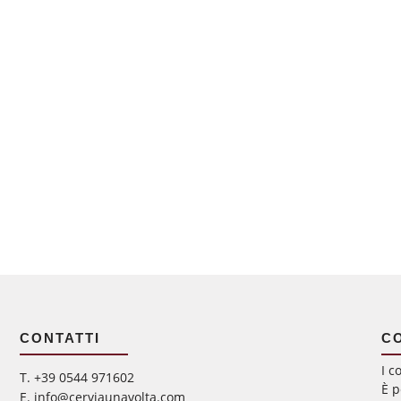
CONTATTI
C
I c
‭T. +39 0544 971602
È p
E. info@cerviaunavolta.com