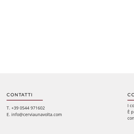
CONTATTI
C
I c
‭T. +39 0544 971602
È p
E. info@cerviaunavolta.com
con