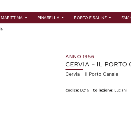
 MARITTIMA
PINARELLA
PORTO E SALINE
FAMI
le
ANNO 1956
CERVIA – IL PORTO
Cervia – Il Porto Canale
Codice:
D216
|
Collezione:
Luciani