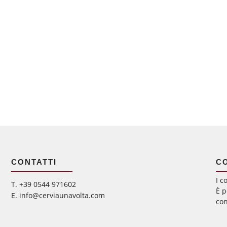
CONTATTI
C
I c
‭T. +39 0544 971602
È p
E. info@cerviaunavolta.com
con