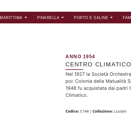
 MARITTIMA
PINARELLA
PORTO E SALINE
FAM
ANNO 1954
CENTRO CLIMATIC
Nel 1927 la Società Orchestra
poi: Colonia della Matualità S
1948 fu acquistata dai padri C
Climatico.
Codice:
C144
|
Collezione:
Luciani