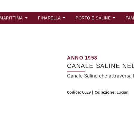
 MARITTIMA
PINARELLA
PORTO E SALINE
FAM
ANNO 1958
CANALE SALINE NE
Canale Saline che attraversa 
Codice:
C029
|
Collezione:
Luciani