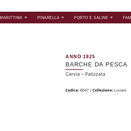
 MARITTIMA
PINARELLA
PORTO E SALINE
FAM
ANNO 1925
BARCHE DA PESCA
Cervia – Palizzata
Codice:
B047
|
Collezione:
Luciani