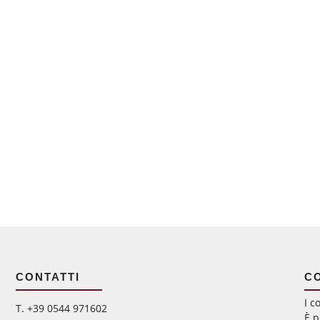
CONTATTI
C
I c
‭T. +39 0544 971602
È p