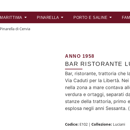
 MARITTIMA
PINARELLA
PORTO E SALINE
FAM
Pinarella di Cervia
ANNO 1958
BAR RISTORANTE LU
Bar, ristorante, trattoria che
Via Caduti per la Libertà. Nei 
nella zona a mare contava allo
verdura e ortaggi, separati da 
stanze della trattoria, primo 
esplosa negli anni Sessanta. 
Codice:
E102
|
Collezione:
Luciani