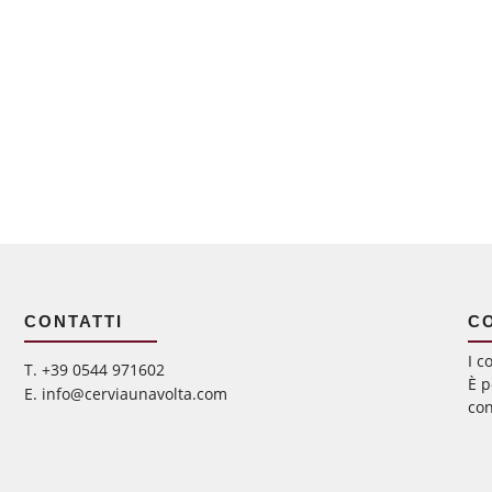
CONTATTI
C
I c
‭T. +39 0544 971602
È p
E. info@cerviaunavolta.com
con