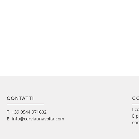
CONTATTI
C
I c
‭T. +39 0544 971602
È p
E. info@cerviaunavolta.com
con