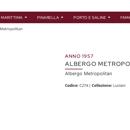
 MARITTIMA
PINARELLA
PORTO E SALINE
FAMI
 Metropolitan
ANNO 1957
ALBERGO METROPO
Albergo Metropolitan
Codice:
C274
|
Collezione:
Luciani