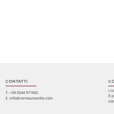
CONTATTI
C
I c
‭T. +39 0544 971602
È p
E. info@cerviaunavolta.com
con