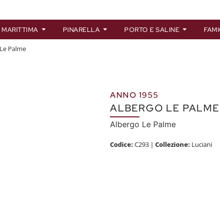
 MARITTIMA
PINARELLA
PORTO E SALINE
FAMI
 Le Palme
ANNO 1955
ALBERGO LE PALME
Albergo Le Palme
Codice:
C293
|
Collezione:
Luciani