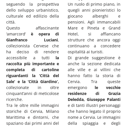
seguendo la prospettiva
Un ruolo di primo piano, in
dello sviluppo urbanistico,
quegli anni pionieristici lo
culturale ed edilizio della
giocano alberghi e
città.
pensioni. Agli immancabili
Questo affascinante
Mare e Pineta e Grand
‘amarcord’
è opera di
Hotel, si affiancano
Gianfranco Luciani
,
strutture che ancora oggi
collezionista Cervese che
continuano a concedere
ha deciso di rendere
ospitalità ai turisti.
accessibile a tutti
la
Di grande suggestione è
raccolta più importante e
anche la sezione dedicata
completa di cartoline
alle ville e ai villini che
riguardanti la ‘Città del
hanno fatto la storia di
Sale’ e la ‘Città Giardino’,
Cervia. Tra queste
collezionate in oltre
emergono
le vecchie
cinquant’anni di meticolose
residenze di Grazia
ricerche.
Deledda, Giuseppe Palanti
Tra le oltre mille immagini
e di tanti illustri personaggi
storiche di Cervia, Milano
che hanno legato il proprio
Marittima e dintorni, che
nome a Cervia. Le immagini
spaziano dai primi anni del
della spiaggia e degli