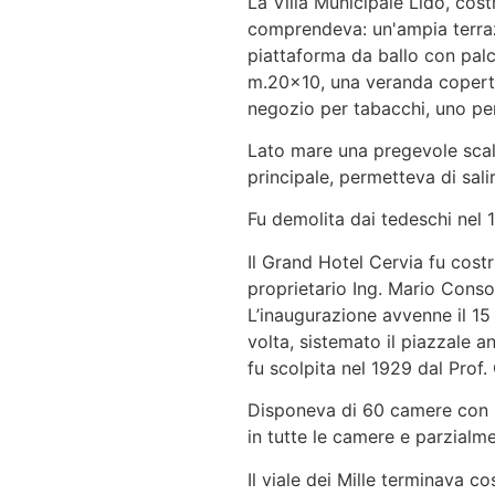
La Villa Municipale Lido, cost
comprendeva: un'ampia terraz
piattaforma da ballo con palco
m.20x10, una veranda coperta
negozio per tabacchi, uno per 
Lato mare una pregevole scala
principale, permetteva di sali
Fu demolita dai tedeschi nel 
Il Grand Hotel Cervia fu cost
proprietario Ing. Mario Consol
L’inaugurazione avvenne il 1
volta, sistemato il piazzale an
fu scolpita nel 1929 dal Prof.
Disponeva di 60 camere con 1
in tutte le camere e parzialm
Il viale dei Mille terminava co