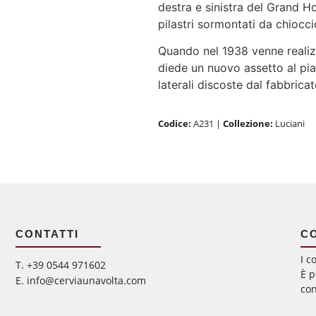
destra e sinistra del Grand Ho
pilastri sormontati da chiocci
Quando nel 1938 venne realiz
diede un nuovo assetto al pia
laterali discoste dal fabbrica
Codice:
A231
|
Collezione:
Luciani
CONTATTI
C
I c
‭T. +39 0544 971602
È p
E. info@cerviaunavolta.com
con