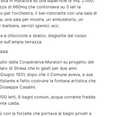
ruita in muratura su una superficie di mq. 2.000,
za di 660mq che contornava su 3 lati la
 per l'orchestra, il bar-ristorante con una sala di
, una sala per mostre, un ambulatorio, un
barbiere, servizi igienici, ecc.
 a chiocciola a sbalzo, disgiunta dal corpo
re sull'ampia terrazza.
1944.
ruito dalla Cooperativa Muratori su progetto del
aro di Stresa che lo gestì per due anni.
5 Giugno 1931, dopo che il Comune aveva, a sua
tistante e fatto costruire la fontana artistica che
 Giuseppe Casalini.
00 letti, 8 bagni comuni, acqua corrente fredda
ente calda.
sì con la forcella che portava ai bagni privati a