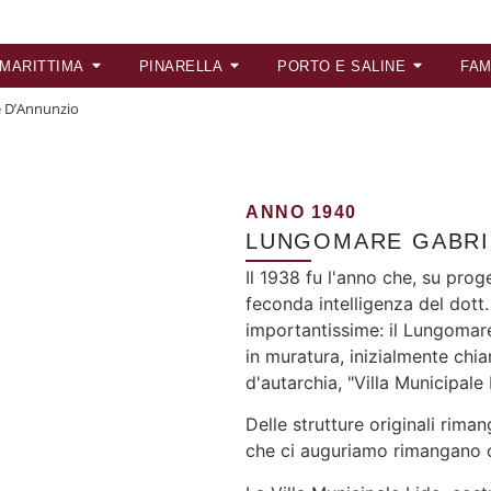
 MARITTIMA
PINARELLA
PORTO E SALINE
FAM
e D’Annunzio
ANNO 1940
LUNGOMARE GABRI
Il 1938 fu l'anno che, su prog
feconda intelligenza del dott
importantissime: il Lungomare
in muratura, inizialmente chi
d'autarchia, "Villa Municipale 
Delle strutture originali rima
che ci auguriamo rimangano 