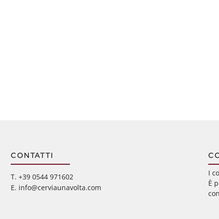
CONTATTI
C
I c
‭T. +39 0544 971602
È p
E. info@cerviaunavolta.com
con