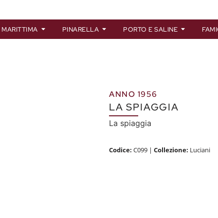
 MARITTIMA
PINARELLA
PORTO E SALINE
FAMI
ANNO 1956
LA SPIAGGIA
La spiaggia
Codice:
C099
|
Collezione:
Luciani