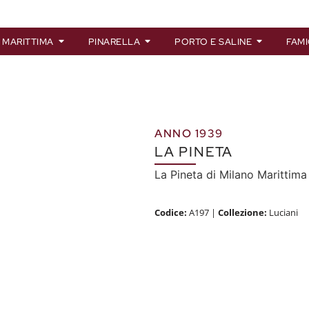
 MARITTIMA
PINARELLA
PORTO E SALINE
FAMI
ANNO 1939
LA PINETA
La Pineta di Milano Marittima
Codice:
A197
|
Collezione:
Luciani